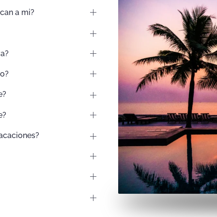
ican a mi?
va?
do?
e?
e?
vacaciones?