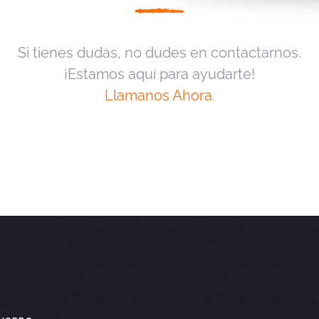
Si tienes dudas, no dudes en contactarnos.
¡Estamos aquí para ayudarte!
Llamanos Ahora
.