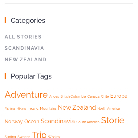
Categories
ALL STORIES
SCANDINAVIA
NEW ZEALAND
Popular Tags
Adventure
Europe
Andes
British Columbia
Canada
Chile
New Zealand
Fishing
Hiking
Ireland
Mountains
North America
Storie
Scandinavia
Norway
Ocean
South America
Trip
Surfing
Sweden
Whales