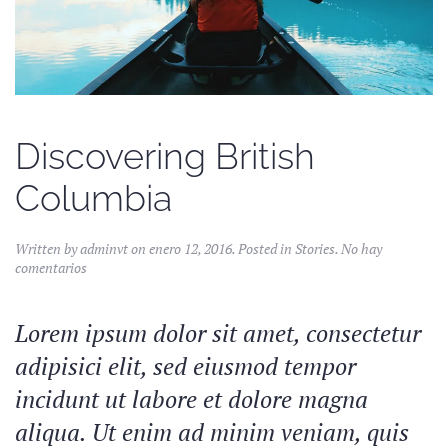
Discovering British
Columbia
Written by
adminvt
on
enero 12, 2016
. Posted in
Stories
.
No hay
en
comentarios
Discovering
British
Columbia
Lorem ipsum dolor sit amet, consectetur
adipisici elit, sed eiusmod tempor
incidunt ut labore et dolore magna
aliqua. Ut enim ad minim veniam, quis